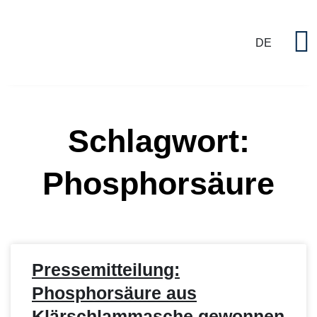
DE
P
Schlagwort:
Phosphorsäure
Pressemitteilung:
Phosphorsäure aus
Klärschlammasche gewonnen