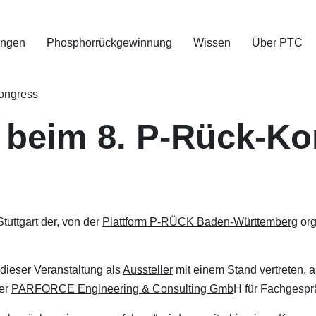
ungen
Phosphorrückgewinnung
Wissen
Über PTC
Kongress
r beim 8. P-Rück-K
tuttgart der, von der
Plattform P-RÜCK Baden-Württemberg
org
ieser Veranstaltung als
Aussteller
mit einem Stand vertreten, 
er
PARFORCE Engineering & Consulting Gmb
H für Fachgespr