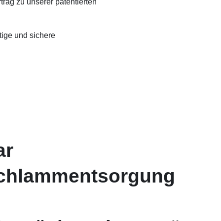
rag zu unserer patentierten
ige und sichere
ar
schlammentsorgung