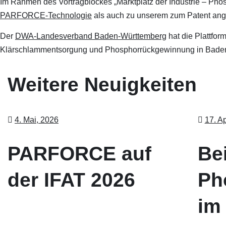
Im Rahmen des Vortragblockes „Marktplatz der Industrie – Phos
PARFORCE-Technologie
als auch zu unserem zum Patent an
Der
DWA-Landesverband Baden-Württemberg
hat die Plattfo
Klärschlammentsorgung und Phosphorrückgewinnung in Bade
Weitere Neuigkeiten
4. Mai, 2026
17. Ap
PARFORCE auf
Bei
der IFAT 2026
Ph
im