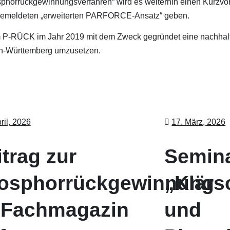
phorrückgewinnungsverfahren“ wird es weiterhin einen Kurzvort
gemeldeten „erweiterten PARFORCE-Ansatz“ geben.
rm P-RÜCK im Jahr 2019 mit dem Zweck gegründet eine nachhalt
n-Württemberg umzusetzen.
ril, 2026
17. März, 2026
trag zur
Semin
osphorrückgewinnung
„Klär
 Fachmagazin
und