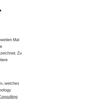
.
zweiten Mal
ne
zeichnet. Zu
itere
en, welches
nology
onsulting