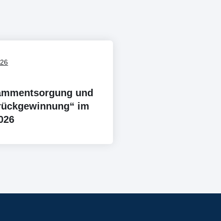
026
lammentsorgung und
rückgewinnung“ im
026